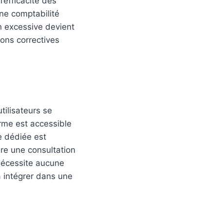
’efficacité des
ne comptabilité
n excessive devient
ons correctives
tilisateurs se
orme est accessible
e dédiée est
re une consultation
 nécessite aucune
à intégrer dans une