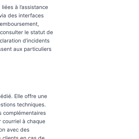
iées à l’assistance
 via des interfaces
e remboursement,
onsulter le statut de
claration d’incidents
sent aux particuliers
dié. Elle offre une
stions techniques.
es complémentaires
r courriel à chaque
ion avec des
 clients en cas de