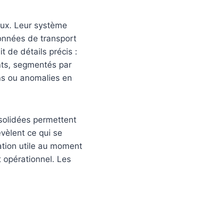
naux. Leur système
onnées de transport
t de détails précis :
ents, segmentés par
ons ou anomalies en
nsolidées permettent
révèlent ce qui se
ation utile au moment
t opérationnel. Les