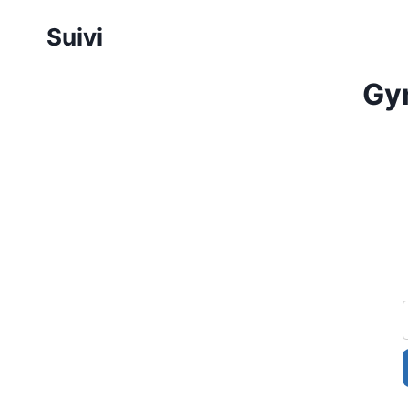
Aller
Suivi
au
contenu
Gy