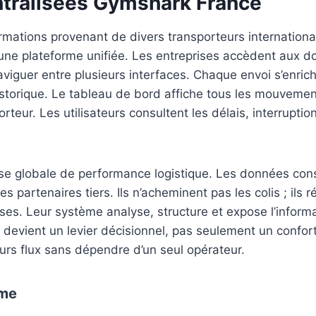
tralisées Gymshark France
formations provenant de divers transporteurs internatio
 une plateforme unifiée. Les entreprises accèdent aux d
viguer entre plusieurs interfaces. Chaque envoi s’enrichi
 historique. Le tableau de bord affiche tous les mouvem
rteur. Les utilisateurs consultent les délais, interrupti
nalyse globale de performance logistique. Les données co
des partenaires tiers. Ils n’acheminent pas les colis ; ils 
ses. Leur système analyse, structure et expose l’inform
té devient un levier décisionnel, pas seulement un confor
eurs flux sans dépendre d’un seul opérateur.
ème