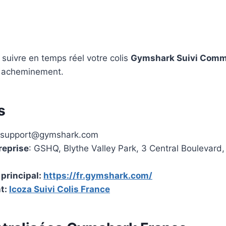
suivre en temps réel votre colis
Gymshark Suivi Comm
 acheminement.
s
support@gymshark.com
reprise
: GSHQ, Blythe Valley Park, 3 Central Boulevard,
 principal:
https://fr.gymshark.com/
t:
Icoza Suivi Colis France