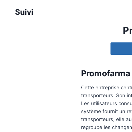
Aller
Suivi
au
contenu
P
Promofarma
Cette entreprise cent
transporteurs. Son int
Les utilisateurs cons
système fournit un re
transporteurs, elle 
regroupe les changeme