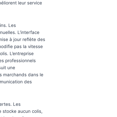
éliorent leur service
ins. Les
uelles. L’interface
mise à jour reflète des
odifie pas la vitesse
lis. L’entreprise
es professionnels
suit une
les marchands dans le
mmunication des
ertes. Les
ne stocke aucun colis,