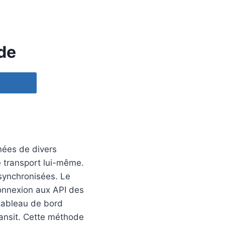
de
nnées de divers
le transport lui-même.
 synchronisées. Le
connexion aux API des
 tableau de bord
ransit. Cette méthode