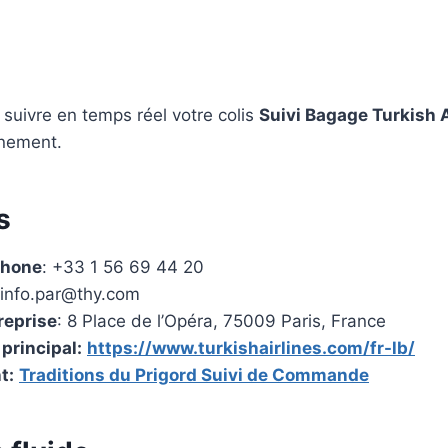
suivre en temps réel votre colis
Suivi Bagage Turkish A
nement.
s
phone
: +33 1 56 69 44 20
info.par@thy.com
reprise
: 8 Place de l’Opéra, 75009 Paris, France
 principal:
https://www.turkishairlines.com/fr-lb/
t:
Traditions du Prigord Suivi de Commande