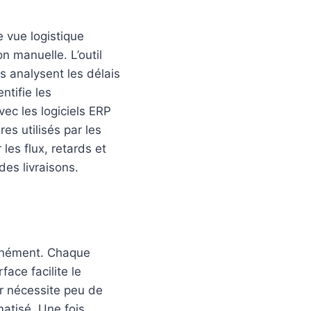
e vue logistique
 manuelle. L’outil
ls analysent les délais
ntifie les
ec les logiciels ERP
es utilisés par les
les flux, retards et
des livraisons.
tanément. Chaque
face facilite le
r nécessite peu de
matisé. Une fois