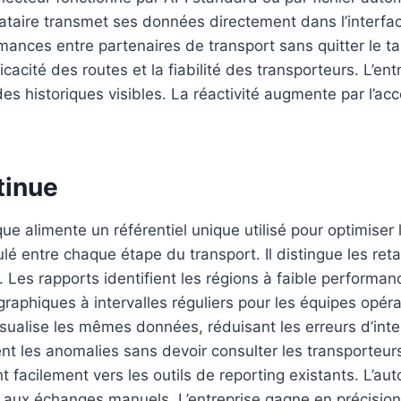
ataire transmet ses données directement dans l’interface
ances entre partenaires de transport sans quitter le ta
ficacité des routes et la fiabilité des transporteurs. L’en
des historiques visibles. La réactivité augmente par l’ac
tinue
ue alimente un référentiel unique utilisé pour optimiser l
é entre chaque étape du transport. Il distingue les ret
 Les rapports identifient les régions à faible performanc
aphiques à intervalles réguliers pour les équipes opér
isualise les mêmes données, réduisant les erreurs d’inte
t les anomalies sans devoir consulter les transporteur
t facilement vers les outils de reporting existants. L’au
 aux échanges manuels. L’entreprise gagne en précisio