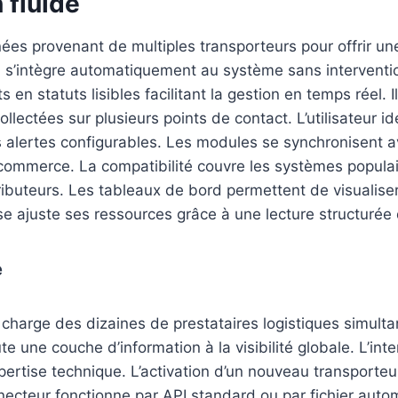
 fluide
ées provenant de multiples transporteurs pour offrir un
 s’intègre automatiquement au système sans intervention
 en statuts lisibles facilitant la gestion en temps réel. I
llectées sur plusieurs points de contact. L’utilisateur ide
 alertes configurables. Les modules se synchronisent av
commerce. La compatibilité couvre les systèmes populair
tributeurs. Les tableaux de bord permettent de visualiser 
se ajuste ses ressources grâce à une lecture structurée 
e
charge des dizaines de prestataires logistiques simul
te une couche d’information à la visibilité globale. L’inter
ertise technique. L’activation d’un nouveau transporteu
necteur fonctionne par API standard ou par fichier auto