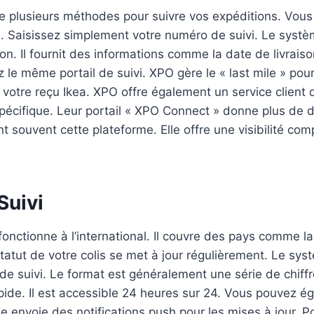
 plusieurs méthodes pour suivre vos expéditions. Vous p
al. Saisissez simplement votre numéro de suivi. Le systèm
son. Il fournit des informations comme la date de livrais
sez le même portail de suivi. XPO gère le « last mile » po
r votre reçu Ikea. XPO offre également un service client
pécifique. Leur portail « XPO Connect » donne plus de d
nt souvent cette plateforme. Elle offre une visibilité com
Suivi
 fonctionne à l’international. Il couvre des pays comme l
atut de votre colis se met à jour régulièrement. Le syst
 suivi. Le format est généralement une série de chiffres
pide. Il est accessible 24 heures sur 24. Vous pouvez éga
lle envoie des notifications push pour les mises à jour. 