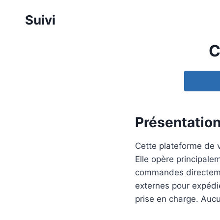
Aller
Suivi
au
contenu
C
Présentation
Cette plateforme de v
Elle opère principale
commandes directemen
externes pour expédier
prise en charge. Aucu