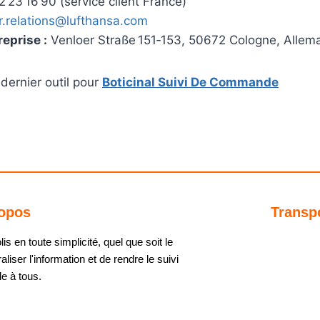
 23 16 90 (service client France)
.relations@lufthansa.com
reprise :
Venloer Straße 151‑153, 50672 Cologne, Allem
dernier outil pour
Boticinal Suivi De Commande
opos
Transp
s en toute simplicité, quel que soit le
aliser l'information et de rendre le suivi
e à tous.