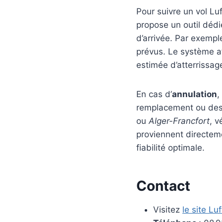
Pour suivre un vol Lu
propose un outil dédi
d’arrivée. Par exempl
prévus. Le système aff
estimée d’atterrissag
En cas d’
annulation
,
remplacement ou des
ou
Alger-Francfort
, v
proviennent directem
fiabilité optimale.
Contact
Visitez
le site Lu