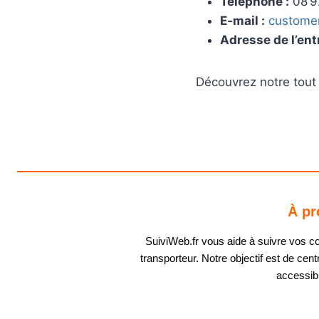
Téléphone :
08 92
E‑mail :
customer
Adresse de l’ent
Découvrez notre tout 
À pr
SuiviWeb.fr vous aide à suivre vos coli
transporteur. Notre objectif est de centr
accessibl