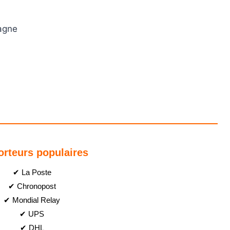
agne
orteurs populaires
✔ La Poste
✔ Chronopost
✔ Mondial Relay
✔ UPS
✔ DHL